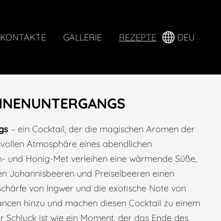
KONTAKTE
GALLERIE
REZEPTE
DEU
ONNENUNTERGANGS
gs
– ein Cocktail, der die magischen Aromen der
isvollen Atmosphäre eines abendlichen
n- und Honig-Met verleihen eine wärmende Süße,
en Johannisbeeren und Preiselbeeren einen
 Schärfe von Ingwer und die exotische Note von
ncen hinzu und machen diesen Cocktail zu einem
 Schluck ist wie ein Moment, der das Ende des