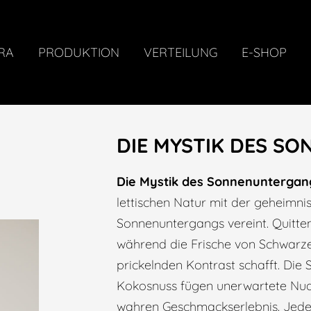
RA
PRODUKTION
VERTEILUNG
E-SHOP
DIE MYSTIK DES S
Die Mystik des Sonnenuntergan
lettischen Natur mit der geheimn
Sonnenuntergangs vereint. Quitte
während die Frische von Schwarz
prickelnden Kontrast schafft. Die
Kokosnuss fügen unerwartete Nua
wahren Geschmackserlebnis. Jeder