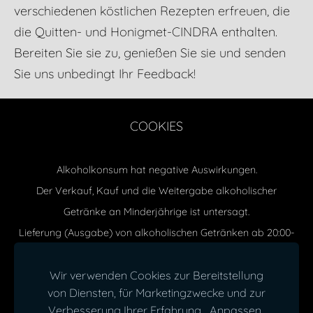
verschiedenen köstlichen Rezepten erfreuen, die
die Quitten- und Honigmet-CINDRA enthalten.
Bereiten Sie sie zu, genießen Sie sie und senden
Sie uns unbedingt Ihr Feedback!
COOKIES
Alkoholkonsum hat negative Auswirkungen.
Der Verkauf, Kauf und die Weitergabe alkoholischer
Getränke an Minderjährige ist untersagt.
Lieferung (Ausgabe) von alkoholischen Getränken ab 20:00-
10:00 (Mo-Sa) und 18:00-10:00 (So) ist verboten.
Wir verwenden Cookies zur Bereitstellung
SIA CINDRA Sondergenehmigung (Lizenz) für den
von Diensten, für Marketingzwecke und zur
Einzelhandelsverkauf von alkoholischen Getränken MT Nr.
Verbesserung Ihrer Erfahrung.
Anpassen